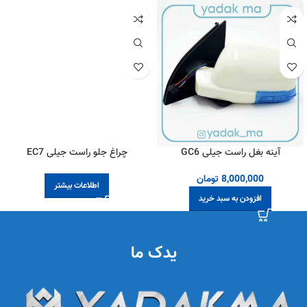
آینه بغل راست جیلی GC6
چراغ جلو راست جیلی EC7
8,000,000
تومان
اطلاعات بیشتر
افزودن به سبد خرید
یدک ما