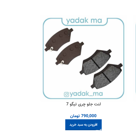
لنت جلو چری تیگو 7
لنت عقب ام و
790,000
تومان
00
افزودن به سبد خرید
افز