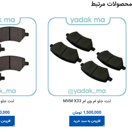
محصولات مرتبط
لنت جلو ام وی ام MVM X33
لنت جلو چ
1,500,000
تومان
0,000
افزودن به سبد خرید
افزودن 