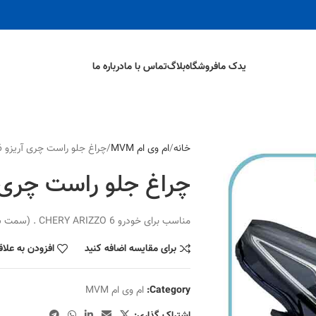
یدک ما
فروشگاه
بلاگ
تماس با ما
درباره ما
خانه
ام وی ام MVM
چراغ جلو راست چری آریزو 6
چراغ جلو راست چری آ
مناسب برای خودرو CHERY ARIZZO 6 . (سمت شاگرد )
برای مقایسه اضافه کنید
افزودن به علا
Category:
ام وی ام MVM
اشتراک گذاری: