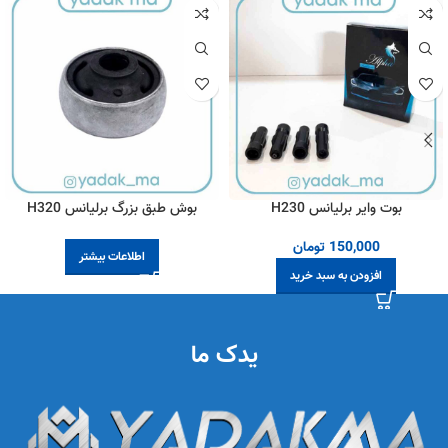
بوت وایر برلیانس H230
بوش طبق بزرگ برلیانس H320
150,000
تومان
اطلاعات بیشتر
افزودن به سبد خرید
یدک ما