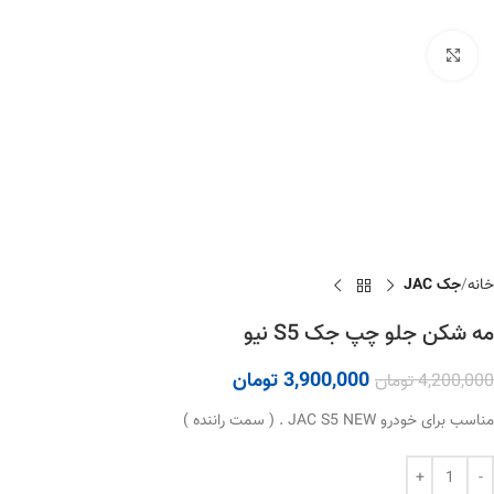
برای بزرگنمایی کلیک کنید
خانه
جک JAC
مه شکن جلو چپ جک S5 نیو
3,900,000
تومان
4,200,000
تومان
مناسب برای خودرو JAC S5 NEW . ( سمت راننده )