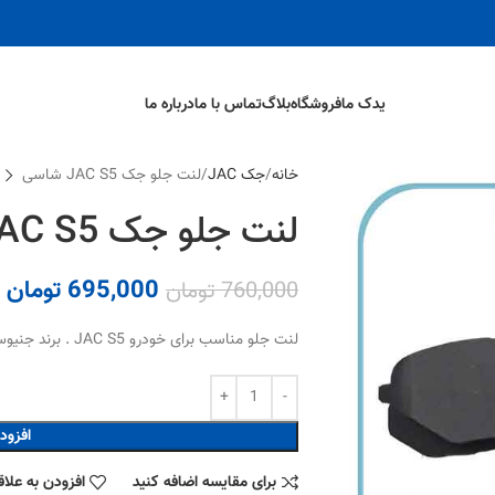
یدک ما
فروشگاه
بلاگ
تماس با ما
درباره ما
خانه
جک JAC
لنت جلو جک JAC S5 شاسی
لنت جلو جک JAC S5 شاسی
695,000
تومان
760,000
تومان
لنت جلو مناسب برای خودرو JAC S5 . برند جنیوس .
افزود
برای مقایسه اضافه کنید
افزودن به علا