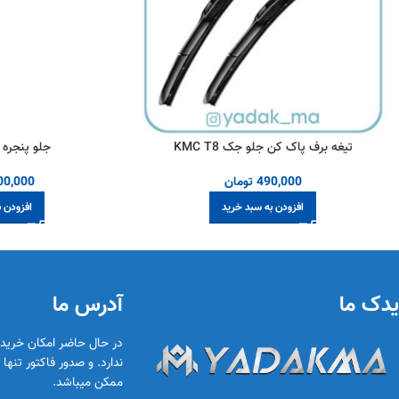
تیغه برف پاک کن جلو جک KMC T8
جلو پنجره جک 
490,000
تومان
00,000
افزودن به سبد خرید
افزودن 
یدک ما
آدرس ما
در حال حاضر امکان خری
ندارد. و صدور فاکتور تنه
ممکن میباشد.