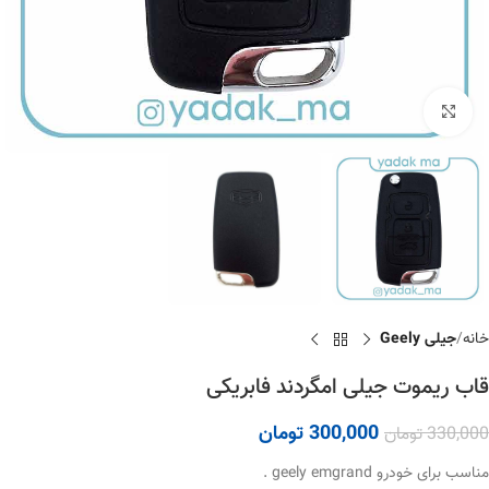
برای بزرگنمایی کلیک کنید
خانه
جیلی Geely
قاب ریموت جیلی امگردند فابریکی
300,000
تومان
330,000
تومان
مناسب برای خودرو geely emgrand .