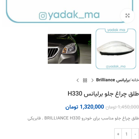
برای بزرگنمایی کلیک کنید
خانه
برلیانس Brilliance
طلق چراغ جلو برلیانس H330
1,320,000
تومان
1,450,000
تومان
طلق چراغ جلو مناسب برای خودرو BRILLIANCE H330 . فابریکی