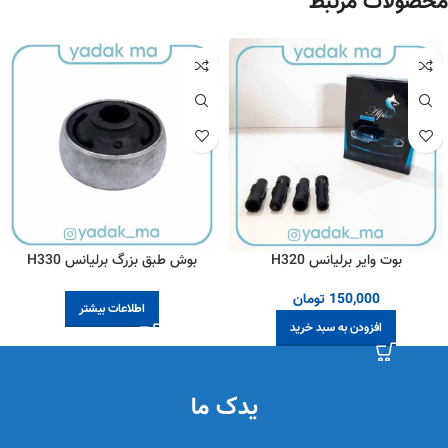
محصولات مرتبط
بوت وایر برلیانس H320
بوش طبق بزرگ برلیانس H330
150,000
تومان
اطلاعات بیشتر
افزودن به سبد خرید
یدک ما