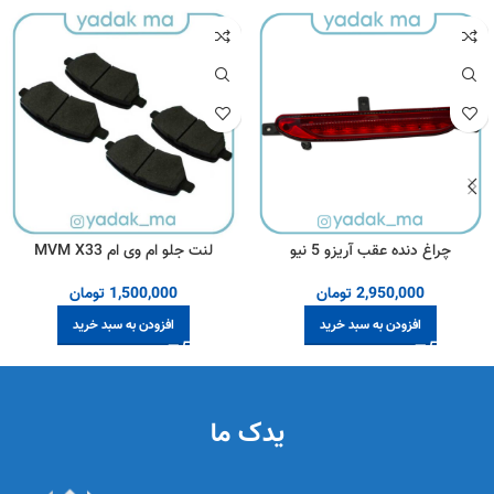
چراغ دنده عقب آریزو 5 نیو
لنت جلو ام وی ام MVM X33
2,950,000
تومان
1,500,000
تومان
افزودن به سبد خرید
افزودن به سبد خرید
یدک ما