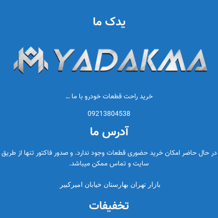
یدک ما
خرید راحت قطعات خودرو با ما …
09213804538
آدرس ما
در حال حاضر امکان خرید حضوری قطعات وجود ندارد. و صدور فاکتور تنها از طریق
سایت و تماس ممکن میباشد.
بازار تهران بهارستان خیابان امیرکبیر
تخفیفات