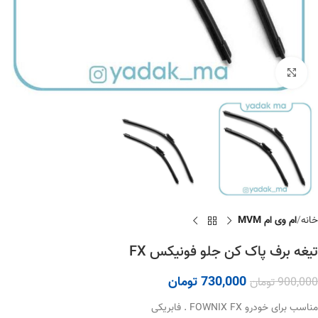
برای بزرگنمایی کلیک کنید
خانه
ام وی ام MVM
تیغه برف پاک کن جلو فونیکس FX
730,000
تومان
900,000
تومان
مناسب برای خودرو FOWNIX FX . فابریکی