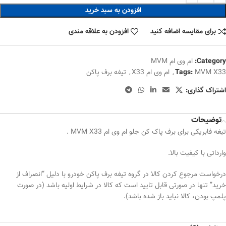
افزودن به سبد خرید
برای مقایسه اضافه کنید
افزودن به علاقه مندی
Category:
ام وی ام MVM
MVM X33
Tags:
,
ام وی ام X33
,
تیغه برف پاکن
اشتراک گذاری:
توضیحات
تیغه فابریکی برای برف پاک کن جلو ام وی ام MVM X33 .
وارداتی با کیفیت بالا.
درخواست مرجوع کردن کالا در گروه تیغه برف پاکن خودرو با دلیل “انصراف از
خرید” تنها در صورتی قابل تایید است که کالا در شرایط اولیه باشد (در صورت
پلمپ بودن، کالا نباید باز شده باشد).