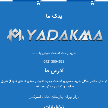
یدک ما
خرید راحت قطعات خودرو با ما …
09213804538
آدرس ما
در حال حاضر امکان خرید حضوری قطعات وجود ندارد. و صدور فاکتور تنها از طریق
سایت و تماس ممکن میباشد.
بازار تهران بهارستان خیابان امیرکبیر
تخفیفات