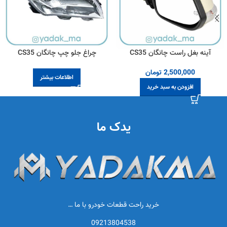
آینه بغل راست چانگان CS35
چراغ جلو چپ چانگان CS35
2,500,000
تومان
اطلاعات بیشتر
افزودن به سبد خرید
یدک ما
خرید راحت قطعات خودرو با ما …
09213804538