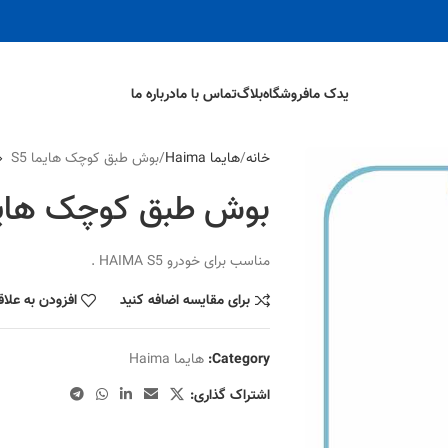
یدک ما
فروشگاه
بلاگ
تماس با ما
درباره ما
خانه
هایما Haima
بوش طبق کوچک هایما S5
بوش طبق کوچک هایما 
مناسب برای خودرو HAIMA S5 .
برای مقایسه اضافه کنید
افزودن به علا
Category:
هایما Haima
اشتراک گذاری: