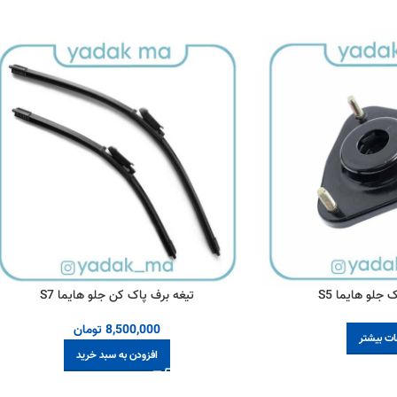
جلو هایما S5
تیغه برف پاک کن جلو هایما S7
8,500,000
تومان
ات بیشتر
افزودن به سبد خرید