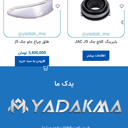
بلبرینگ کلاچ جک JAC J5
طلق چراغ جلو جک j5
3,400,000
تومان
اطلاعات بیشتر
افزودن به سبد خرید
یدک ما
خرید راحت قطعات خودرو با ما …