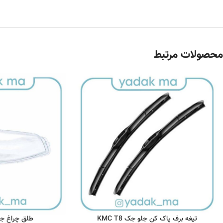
محصولات مرتبط
تیغه برف پاک کن جلو جک KMC T8
طلق چراغ جلو ج