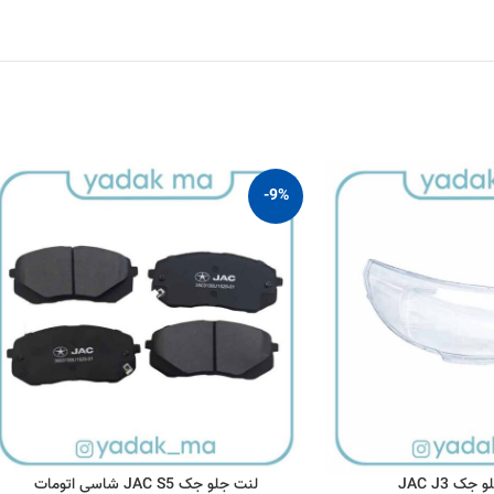
-9%
ک JAC J3
لنت جلو جک JAC S5 شاسی اتومات