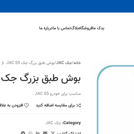
یدک ما
فروشگاه
بلاگ
تماس با ما
درباره ما
خانه
جک JAC
بوش طبق بزرگ جک JAC S5
بوش طبق بزرگ جک JAC S5
مناسب برای خودرو JAC S5 .
برای مقایسه اضافه کنید
افزودن به علا
Category:
جک JAC
اشتراک گذاری: