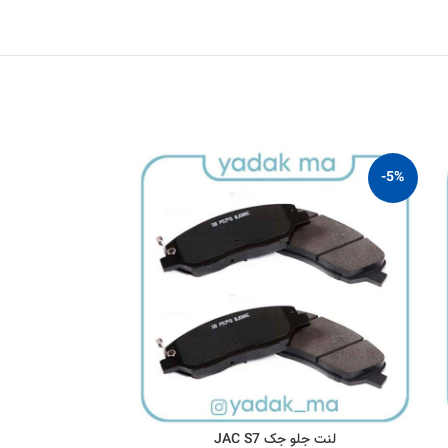
-2%
-5%
لنت جلو جک JAC S7
لنت عقب