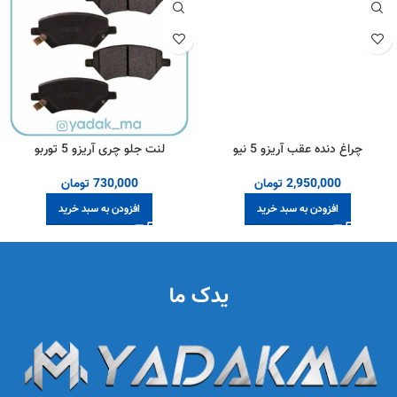
چراغ دنده عقب آریزو 5 نیو
لنت جلو چری آریزو 5 توربو
2,950,000
تومان
730,000
تومان
افزودن به سبد خرید
افزودن به سبد خرید
یدک ما