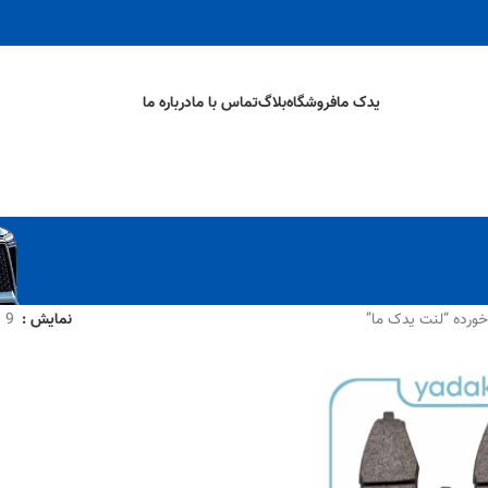
یدک ما
فروشگاه
بلاگ
تماس با ما
درباره ما
رده “لنت یدک ما”
نمایش
9