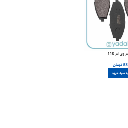
وی ام 110
53
تومان
ه سبد خرید