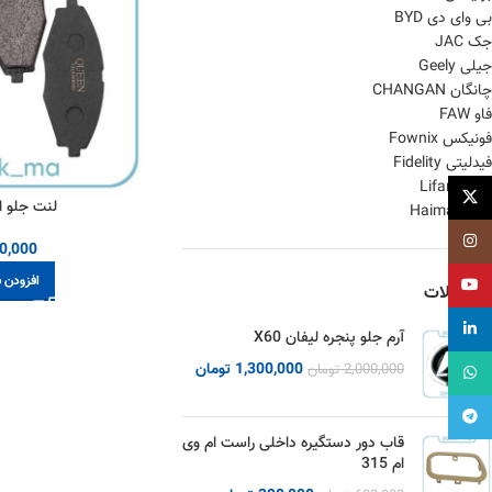
بی وای دی BYD
جک JAC
جیلی Geely
چانگان CHANGAN
فاو FAW
فونیکس Fownix
فیدلیتی Fidelity
لیفان Lifan
X
لنت جلو ام 
هایما Haima
اینستاگرام
0,000
افزودن ب
یوتیوب
محصولات
لینکداین
آرم جلو پنجره لیفان X60
1,300,000
تومان
2,000,000
تومان
واتساپ
تلگرام
قاب دور دستگیره داخلی راست ام وی
ام 315