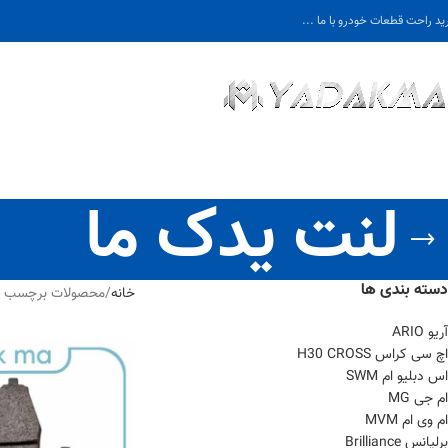
ید راحت قطعات خودرو با ما ...
لنت یدک ما
دسته بندی ها
خانه
محصولات برچسب خو
آریو ARIO
اچ سی کراس H30 CROSS
اس دبلیو ام SWM
ام جی MG
ام وی ام MVM
برلیانس Brilliance