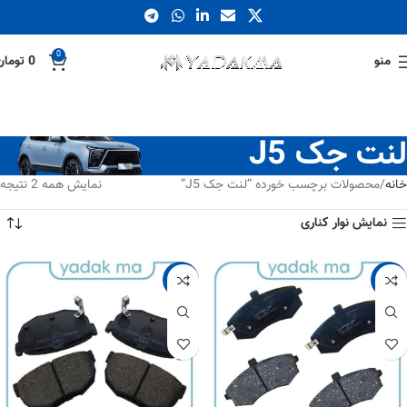
0
منو
0
تومان
لنت جک J5
خانه
محصولات برچسب خورده “لنت جک J5”
نمایش همه 2 نتیجه
نمایش نوار کناری
-2%
-13%