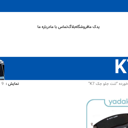
یدک ما
فروشگاه
بلاگ
تماس با ما
درباره ما
ده “لنت جلو جک K7”
نمایش
9