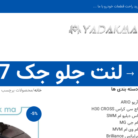
ید راحت قطعات خودرو با ما ...
لنت جلو جک K7
دسته بندی ها
خانه
محصولات برچسب خور
آریو ARIO
اچ سی کراس H30 CROSS
-5%
اس دبلیو ام SWM
ام جی MG
ام وی ام MVM
برلیانس Brilliance