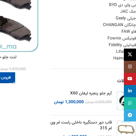
بی وای دی BYD
جک JAC
جیلی Geely
چانگان CHANGAN
فاو FAW
فونیکس Fownix
فیدلیتی Fidelity
لیفان Lifan
X
لنت جلو جک K7
هایما Haima
اینستاگرام
1,570,000
تومان
افزودن ب
یوتیوب
محصولات
لینکداین
آرم جلو پنجره لیفان X60
1,300,000
تومان
2,000,000
تومان
واتساپ
تلگرام
قاب دور دستگیره داخلی راست ام وی
ام 315